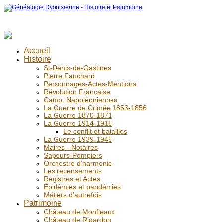
Accueil
Histoire
St-Denis-de-Gastines
Pierre Fauchard
Personnages-Actes-Mentions
Révolution Française
Camp. Napoléoniennes
La Guerre de Crimée 1853-1856
La Guerre 1870-1871
La Guerre 1914-1918
Le conflit et batailles
La Guerre 1939-1945
Maires - Notaires
Sapeurs-Pompiers
Orchestre d’harmonie
Les recensements
Registres et Actes
Épidémies et pandémies
Métiers d'autrefois
Patrimoine
Château de Monfleaux
Château de Rigardon