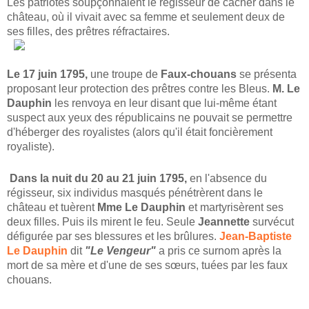
Les patriotes soupçonnaient le régisseur de cacher dans le
château, où il vivait avec sa femme et seulement deux de
ses filles, des prêtres réfractaires.
Le 17 juin 1795,
une troupe de
Faux-chouans
se présenta
proposant leur protection des prêtres contre les Bleus.
M. Le
Dauphin
les renvoya en leur disant que lui-même étant
suspect aux yeux des républicains ne pouvait se permettre
d'héberger des royalistes (alors qu'il était foncièrement
royaliste).
Dans la nuit du 20 au 21 juin 1795,
en l'absence du
régisseur, six individus masqués pénétrèrent dans le
château et tuèrent
Mme Le Dauphin
et martyrisèrent ses
deux filles. Puis ils mirent le feu. Seule
Jeannette
survécut
défigurée par ses blessures et les brûlures.
Jean-Baptiste
Le Dauphin
dit
"Le Vengeur"
a pris ce surnom après la
mort de sa mère et d'une de ses sœurs, tuées par les faux
chouans.