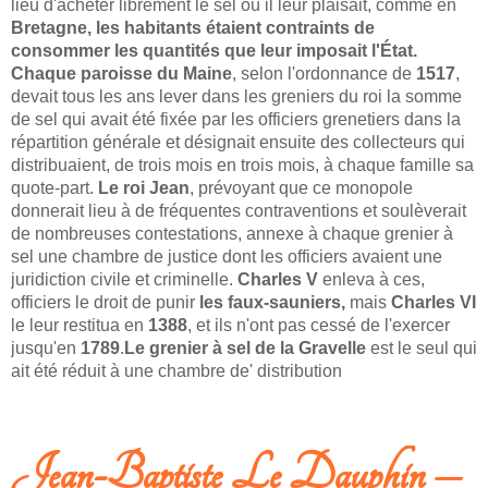
lieu d'acheter librement le sel où il leur plaisait, comme en
Bretagne, les habitants étaient contraints de
consommer les quantités que leur imposait l'État.
Chaque paroisse du Maine
, selon l'ordonnance de
1517
,
devait tous les ans lever dans les greniers du roi la somme
de sel qui avait été fixée par les officiers grenetiers dans la
répartition générale et désignait ensuite des collecteurs qui
distribuaient, de trois mois en trois mois, à chaque famille sa
quote-part.
Le roi
Jean
, prévoyant que ce monopole
donnerait lieu à de fréquentes contraventions et soulèverait
de nombreuses contestations, annexe à chaque grenier à
sel une chambre de justice dont les officiers avaient une
juridiction civile et criminelle.
Charles V
enleva à ces,
officiers le droit de punir
les faux-sauniers,
mais
Charles VI
le leur restitua en
1388
, et ils n'ont pas cessé de l'exercer
jusqu'en
1789
.
Le grenier à sel de la Gravelle
est le seul qui
ait été réduit à une chambre de' distribution
LIRE LA SUITELA GABELLE - TAXE - LES GRENIERS À SEL
Jean-Baptiste Le Dauphin –