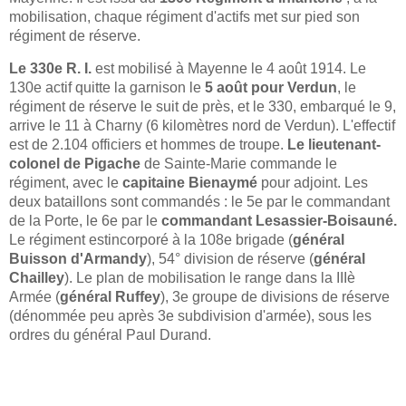
mobilisation, chaque régiment d'actifs met sur pied son
régiment de réserve.
Le 330e R. I.
est mobilisé à Mayenne le 4 août 1914. Le
130e actif quitte la garnison le
5 août pour Verdun
, le
régiment de réserve le suit de près, et le 330, embarqué le 9,
arrive le 11 à Charny (6 kilomètres nord de Verdun). L'effectif
est de 2.104 officiers et hommes de troupe.
Le lieutenant-
colonel de Pigache
de Sainte-Marie commande le
régiment, avec le
capitaine Bienaymé
pour adjoint. Les
deux bataillons sont commandés : le 5e par le commandant
de la Porte, le 6e par le
commandant Lesassier-Boisauné.
Le régiment estincorporé à la 108e brigade (
général
Buisson d'Armandy
), 54° division de réserve (
général
Chailley
). Le plan de mobilisation le range dans la IIIè
Armée (
général Ruffey
), 3e groupe de divisions de réserve
(dénommée peu après 3e subdivision d'armée), sous les
ordres du général Paul Durand.