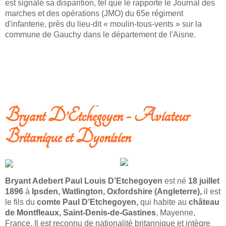
est signalé sa disparition, tel que le rapporte le Journal des
marches et des opérations (JMO) du 65e régiment
d'infanterie, près du lieu-dit « moulin-tous-vents » sur la
commune de Gauchy dans le département de l'Aisne.
LIRE LA SUITE: A LA RECHERCHE DU GRAND-ONCLE DISPARU PENDANT
LA GUERRE.
Bryant D’Etchegoyen - Aviateur
Britanique et Dyonisien
Bryant Adebert Paul Louis D’Etchegoyen
est né
18 juillet
1896
à
Ipsden, Watlington, Oxfordshire (Angleterre),
il est
le fils du
comte Paul D’Etchegoyen,
qui habite au
château
de Montfleaux, Saint-Denis-de-Gastines
, Mayenne,
France. Il est reconnu de nationalité britannique et intègre