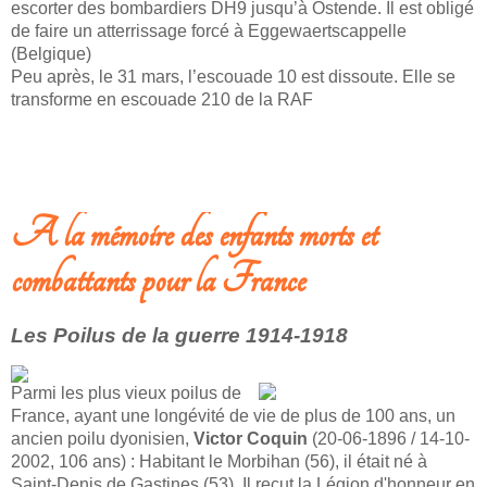
escorter des bombardiers DH9 jusqu’à Ostende. Il est obligé
de faire un atterrissage forcé à Eggewaertscappelle
(Belgique)
Peu après, le 31 mars, l’escouade 10 est dissoute. Elle se
transforme en escouade 210 de la RAF
LIRE LA SUITE: BRYANT D’ETCHEGOYEN - AVIATEUR BRITANIQUE ET
DYONISIEN
A la mémoire des enfants morts et
combattants pour la France
Les Poilus de la guerre 1914-1918
Parmi les plus vieux poilus de
France, ayant une longévité de vie de plus de 100 ans, un
ancien poilu dyonisien,
Victor Coquin
(20-06-1896 / 14-10-
2002, 106 ans) : Habitant le Morbihan (56), il était né à
Saint-Denis de Gastines (53). Il reçut la Légion d'honneur en