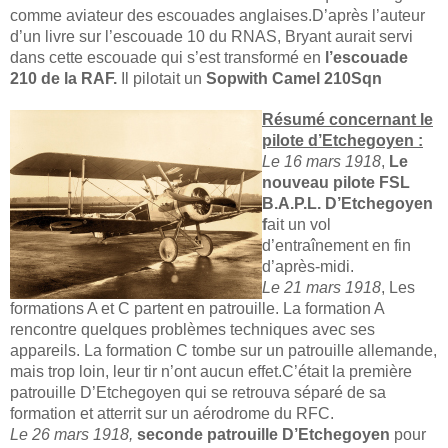
comme aviateur des escouades anglaises.D’après l’auteur
d’un livre sur l’escouade 10 du RNAS, Bryant aurait servi
dans cette escouade qui s’est transformé en
l’escouade
210 de la RAF.
Il pilotait un
Sopwith Camel 210Sqn
Résumé concernant le
pilote d’Etchegoyen :
Le 16 mars 1918
,
Le
nouveau pilote FSL
B.A.P.L. D’Etchegoyen
f
ait un vol
d’entraînement en fin
d’après-midi.
Le 21 mars 1918
, Les
formations A et C partent en patrouille. La formation A
rencontre quelques problèmes techniques avec ses
appareils. La formation C tombe sur un patrouille allemande,
mais trop loin, leur tir n’ont aucun effet.C’était la première
patrouille D’Etchegoyen qui se retrouva séparé de sa
formation et atterrit sur un aérodrome du RFC.
Le 26 mars 1918,
seconde patrouille D’Etchegoyen
pour