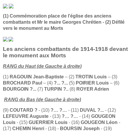
(1) Commémoration place de l'église des anciens
combattants et Mr le maire Georges Chrétien - (2) Défilé
vers le monument au Morts
Les anciens combattants de 1914-1918 devant
le monument aux Morts
RANG du Haut (de Gauche à droite)
(1)
RAGOUIN Jean-Baptiste
– (2)
TROTIN Louis
– (3)
BROCHARD Paul
– (4)
?... ?...
(5)
POIRIER Louis
– (6)
BOURGOIN ?...
(7)
TURPIN ?..
(8)
ROYER Adrien
RANG du Bas (de Gauche à droite)
(9)
COUTARD ?
- (10)
?… ?…
- (11)
DUVAL ?...
- (12)
LEFEUVRE Auguste
- (13)
?… ?…
- (14)
GOUGEON
Louis
- (15)
GUERRIER Louis
- (16)
GOUGEON Léon
-
(17)
CHEMIN Henri
- (18) -
BOURSIN Joseph
- (19)