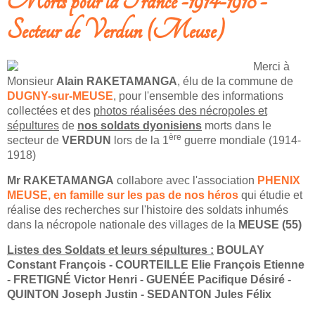
Morts pour la France -1914-1918 -
Secteur de Verdun (Meuse)
Merci à
Monsieur
Alain RAKETAMANGA
, élu de la commune de
DUGNY-sur-MEUSE
, pour l'ensemble des informations
collectées et des
photos réalisées des nécropoles et
sépultures
de
nos soldats dyonisiens
morts dans le
ère
secteur de
VERDUN
lors de la 1
guerre mondiale (1914-
1918)
Mr RAKETAMANGA
collabore avec l'association
PHENIX
MEUSE, en famille sur les pas de nos héros
qui étudie et
réalise des recherches sur l'histoire des soldats inhumés
dans la nécropole nationale des villages de la
MEUSE (55)
Listes des Soldats et leurs sépultures :
BOULAY
Constant François - COURTEILLE Elie François Etienne
- FRETIGNÉ Victor Henri - GUENÉE Pacifique Désiré -
QUINTON Joseph Justin - SEDANTON Jules Félix