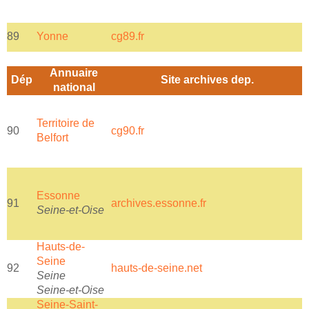
89
Yonne
cg89.fr
y
Annuaire
Dép
Site archives dep.
national
Territoire de
90
cg90.fr
a
Belfort
Essonne
91
archives.essonne.fr
a
Seine-et-Oise
Hauts-de-
Seine
92
hauts-de-seine.net
Seine
Seine-et-Oise
Seine-Saint-