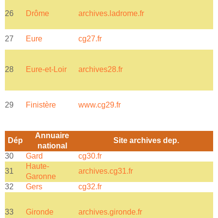
26
Drôme
archives.ladrome.fr
a
27
Eure
cg27.fr
a
28
Eure-et-Loir
archives28.fr
a
29
Finistère
www.cg29.fr
Annuaire
Dép
Site archives dep.
national
30
Gard
cg30.fr
Haute-
31
archives.cg31.fr
a
Garonne
32
Gers
cg32.fr
T
33
Gironde
archives.gironde.fr
E