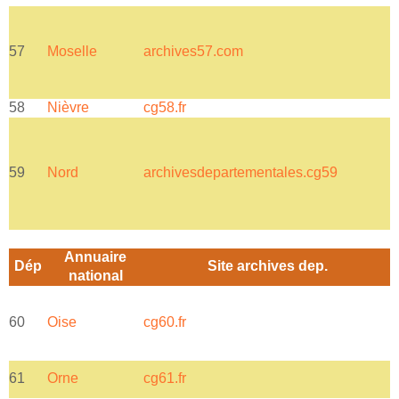
57
Moselle
archives57.com
N
58
Nièvre
cg58.fr
N
59
Nord
archivesdepartementales.cg59
a
Annuaire
Dép
Site archives dep.
national
c
60
Oise
cg60.fr
L
l
61
Orne
cg61.fr
f