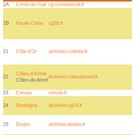
2A
Corse-du-Sud
cg-corsedusud.fr
2B
Haute-Corse
cg2b.fr
c
21
Côte-d'Or
archives.cotedor.fr
a
Côtes-d'Armor
R
22
archives.cotesdarmor.fr
Côtes-du-Nord
F
23
Creuse
creuse.fr
24
Dordogne
archives.cg24.fr
p
25
Doubs
archives.doubs.fr
r