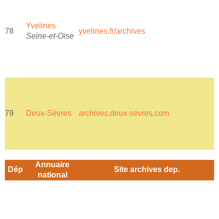
Yvelines
78
yvelines.fr/archives
Seine-et-Oise
79
Deux-Sèvres
archives.deux-sevres.com
a
Annuaire
Dép
Site archives dep.
national