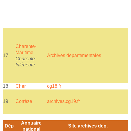
Charente-
Maritime
17
Archives departementales
A
Charente-
Inférieure
18
Cher
cg18.fr
N
19
Corrèze
archives.cg19.fr
a
Annuaire
Dép
Site archives dep.
national