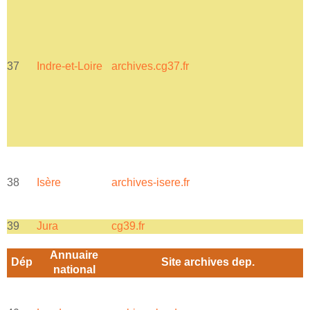
c
37
Indre-et-Loire
archives.cg37.fr
N
c
38
Isère
archives-isere.fr
a
39
Jura
cg39.fr
Annuaire
Dép
Site archives dep.
national