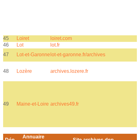
45
Loiret
loiret.com
46
Lot
lot.fr
e
47
Lot-et-Garonne
lot-et-garonne.fr/archives
l
c
48
Lozère
archives.lozere.fr
49
Maine-et-Loire
archives49.fr
a
Annuaire
Dép
Site archives dep.