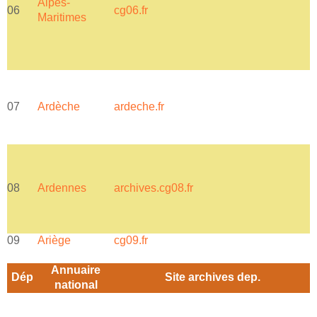
Alpes-
06
cg06.fr
c
Maritimes
07
Ardèche
ardeche.fr
a
08
Ardennes
archives.cg08.fr
a
09
Ariège
cg09.fr
Annuaire
Dép
Site archives dep.
national