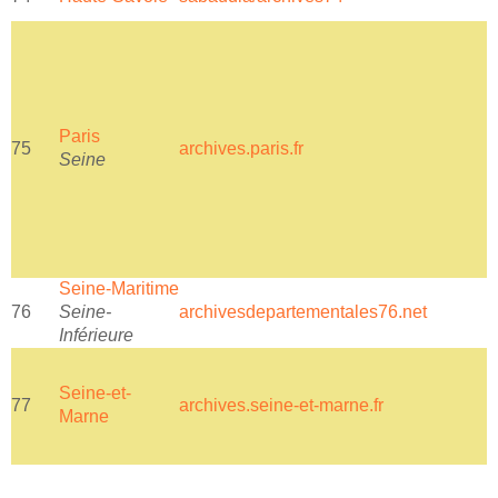
Paris
75
archives.paris.fr
a
Seine
Seine-Maritime
76
Seine-
archivesdepartementales76.net
E
Inférieure
Seine-et-
77
archives.seine-et-marne.fr
a
Marne