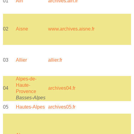
01
Ain
archives.ain.fr
a
02
Aisne
www.archives.aisne.fr
a
03
Allier
allier.fr
a
Alpes-de-
Haute-
04
archives04.fr
a
Provence
Basses-Alpes
05
Hautes-Alpes
archives05.fr
a