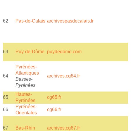
62
Pas-de-Calais
archivespasdecalais.fr
A
A
63
Puy-de-Dôme
puydedome.com
M
Pyrénées-
e
Atlantiques
64
archives.cg64.fr
Basses-
i
Pyrénées
Hautes-
65
cg65.fr
Pyrénées
Pyrénées-
66
cg66.fr
P
Orientales
67
Bas-Rhin
archives.cg67.fr
e