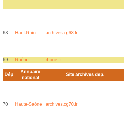
68
Haut-Rhin
archives.cg68.fr
a
69
Rhône
rhone.fr
P
Annuaire
Dép
Site archives dep.
national
70
Haute-Saône
archives.cg70.fr
a