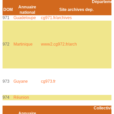
Départemen
Annuaire
DOM
Site archives dep.
national
971
Guadeloupe
cg971.fr/archives
P
972
Martinique
www2.cg972.fr/arch
973
Guyane
cg973.fr
974
Réunion
Collectivi
Annuaire