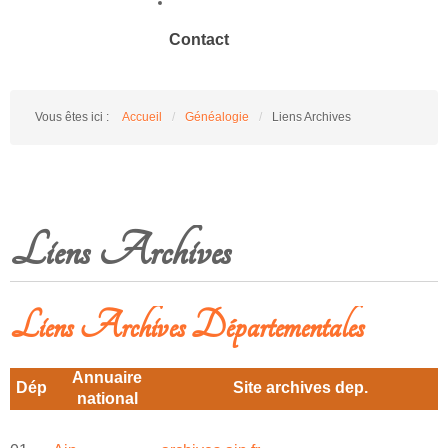
Contact
Vous êtes ici :
Accueil
/
Généalogie
/
Liens Archives
Liens Archives
Liens Archives Départementales
Annuaire
Dép
Site archives dep.
national