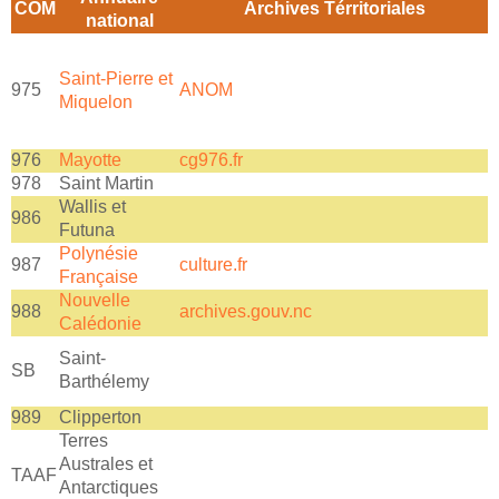
COM
Archives Térritoriales
national
Saint-Pierre et
975
ANOM
Miquelon
976
Mayotte
cg976.fr
978
Saint Martin
Wallis et
986
Futuna
Polynésie
987
culture.fr
Française
Nouvelle
988
archives.gouv.nc
a
Calédonie
Saint-
SB
m
Barthélemy
989
Clipperton
Terres
Australes et
TAAF
Antarctiques