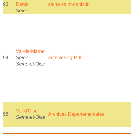
93
Denis
seine-saint-denis.fr
a
Seine
Val-de-Marne
94
Seine
archives.cg94.fr
a
Seine-et-Oise
Val-d'Oise
95
Archives Departementales
E
Seine-et-Oise