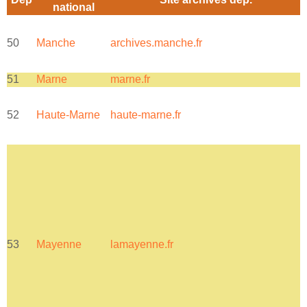
national
50
Manche
archives.manche.fr
r
51
Marne
marne.fr
52
Haute-Marne
haute-marne.fr
a
53
Mayenne
lamayenne.fr
l