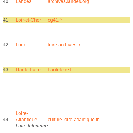
40
Landes
archives.landes.org
a
41
Loir-et-Cher
cg41.fr
N
42
Loire
loire-archives.fr
l
43
Haute-Loire
hauteloire.fr
Loire-
44
Atlantique
culture.loire-atlantique.fr
c
Loire-Inférieure