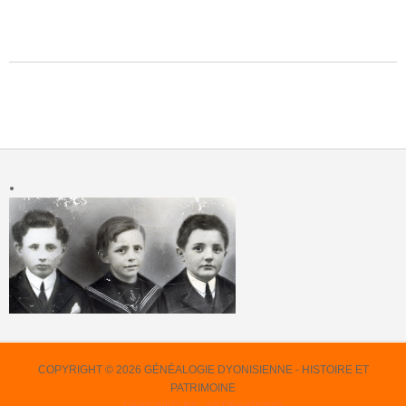
LIRE LA SUITE: LISTE DES SOLDATS DYONISIENS DES CAMPAGNES
NAPOLÉONIENNES (1804 -1815)
COPYRIGHT © 2026 GÉNÉALOGIE DYONISIENNE - HISTOIRE ET
PATRIMOINE