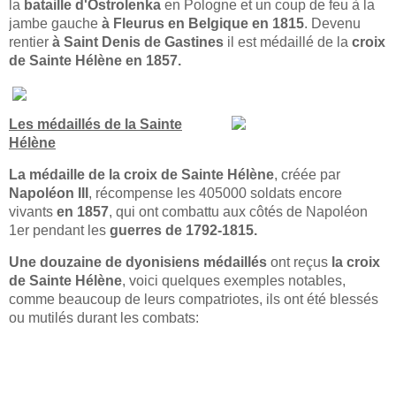
la
bataille d'Ostrolenka
en Pologne et un coup de feu à la
jambe gauche
à Fleurus en Belgique en 1815
. Devenu
rentier
à Saint Denis de Gastines
il est médaillé de la
croix
de Sainte Hélène en 1857.
Les médaillés de la Sainte
Hélène
La médaille de la croix de Sainte Hélène
, créée par
Napoléon III
, récompense les 405000 soldats encore
vivants
en 1857
, qui ont combattu aux côtés de Napoléon
1er pendant les
guerres de 1792-1815.
Une douzaine de dyonisiens médaillés
ont reçus
la croix
de Sainte Hélène
, voici quelques exemples notables,
comme beaucoup de leurs compatriotes, ils ont été blessés
ou mutilés durant les combats:
LIRE LA SUITE: HISTOIRE D'UN SOLDAT DYONISIEN AU CŒUR DES
BATAILLES NAPOLÉONIENNES