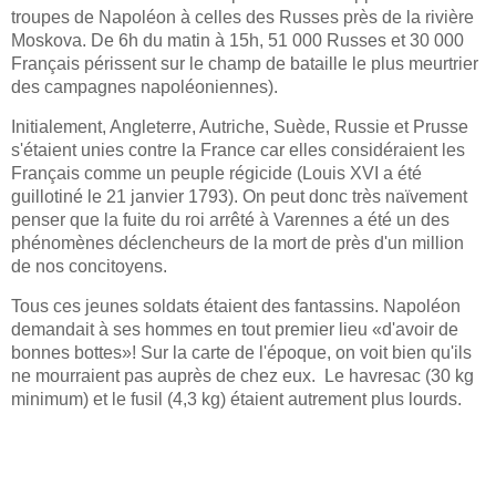
troupes de Napoléon à celles des Russes près de la rivière
Moskova. De 6h du matin à 15h, 51 000 Russes et 30 000
Français périssent sur le champ de bataille le plus meurtrier
des campagnes napoléoniennes).
Initialement, Angleterre, Autriche, Suède, Russie et Prusse
s'étaient unies contre la France car elles considéraient les
Français comme un peuple régicide (Louis XVI a été
guillotiné le 21 janvier 1793). On peut donc très naïvement
penser que la fuite du roi arrêté à Varennes a été un des
phénomènes déclencheurs de la mort de près d'un million
de nos concitoyens.
Tous ces jeunes soldats étaient des fantassins. Napoléon
demandait à ses hommes en tout premier lieu «d'avoir de
bonnes bottes»! Sur la carte de l'époque, on voit bien qu'ils
ne mourraient pas auprès de chez eux. Le havresac (30 kg
minimum) et le fusil (4,3 kg) étaient autrement plus lourds.
LIRE LA SUITE: LES CAMPAGNES NAPOLÉONIENNES POUR NOS