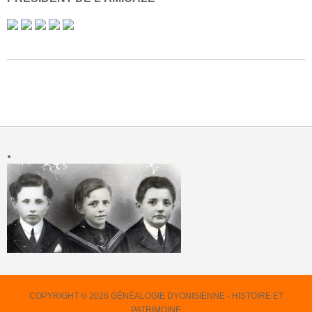
COPYRIGHT © 2026 GÉNÉALOGIE DYONISIENNE - HISTOIRE ET
PATRIMOINE