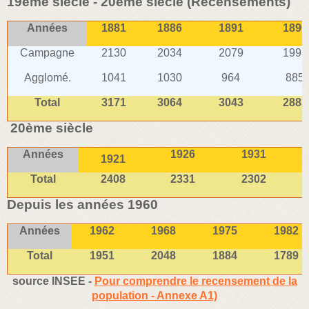
19ème siècle - 20ème siécle (Recensements)
Années
1881
1886
1891
1896
Campagne
2130
2034
2079
1998
Agglomé.
1041
1030
964
885
Total
3171
3064
3043
2883
20ème siècle
Années
1926
1931
1921
Total
2408
2331
2302
Depuis les années 1960
Années
1962
1968
1975
1982
Total
1951
2048
1884
1789
source INSEE -
Pour comprendre le recensement de la
population - Annexe A1)