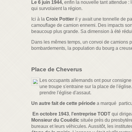
Le 6 juin 1944,
enfin la nouvelle tant attendue
qui survolaient la région.
Ici à la
Croix Pottier
il y avait une tonnelle de p
camouflage de camion ennemi. Des impacts sont en
beaucoup plus grande. Sa dimension à été réduite
Dans les mêmes temps, un convoi de camions 
bombardements, la population du bourg a creusé 
Place de Cheverus
L
es occupants allemands ont pour consigne de
une troupe s'entraine sur la place de l'église
prendre l'église d'assaut.
Un autre fait de cette période
a marqué particu
En octobre 1943
,
l'entreprise TODT
qui dirige
Monsieur du Couëdic
située près du presbytère
bureaux et leurs véhicules. Aussitôt, les insti