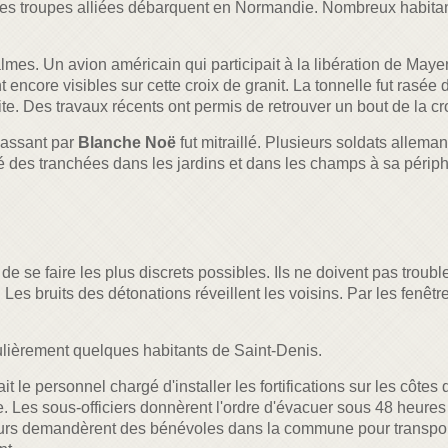
 : les troupes alliées débarquent en Normandie. Nombreux habit
almes. Un avion américain qui participait à la libération de Mayen
core visibles sur cette croix de granit. La tonnelle fut rasée d
. Des travaux récents ont permis de retrouver un bout de la cro
passant par
Blanche Noë
fut mitraillé. Plusieurs soldats allema
des tranchées dans les jardins et dans les champs à sa périph
 se faire les plus discrets possibles. Ils ne doivent pas trouble
. Les bruits des détonations réveillent les voisins. Par les fenê
lièrement quelques habitants de Saint-Denis.
ait le personnel chargé d'installer les fortifications sur les côte
. Les sous-officiers donnèrent l'ordre d'évacuer sous 48 heures l
tuteurs demandèrent des bénévoles dans la commune pour transpo