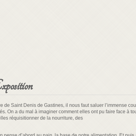
xposition
re de Saint Denis de Gastines, il nous faut saluer l’immense co
s. On a du mal à imaginer comment elles ont pu faire face à tout
les réquisitionner de la nourriture, des
ux.
pense d’abord au pain, la base de notre alimentation. Et puis à