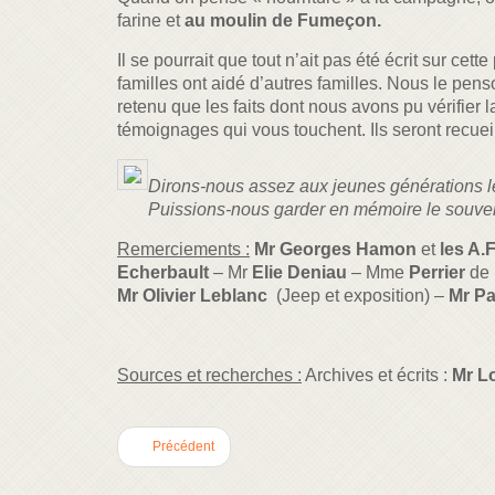
farine et
au moulin de Fumeçon.
Il se pourrait que tout n’ait pas été écrit sur ce
familles ont aidé d’autres familles. Nous le pe
retenu que les faits dont nous avons pu vérifier
témoignages qui vous touchent. Ils seront recueil
Dirons-nous assez aux jeunes générations le 
Puissions-nous garder en mémoire le souvenir
Remerciements :
Mr Georges Hamon
et
les A.
Echerbault
– Mr
Elie Deniau
– Mme
Perrier
de
Mr Olivier Leblanc
(Jeep et exposition) –
Mr Pa
Sources et recherches :
Archives et écrits :
Mr L
Précédent