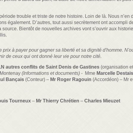
tte période trouble et triste de notre histoire. Loin de là. Nous n
nsons également. D’autres, tout aussi secrètement ont accompli
 la source. Bientôt de nouvelles archives vont s’ouvrir aux hist
lis.
prix à payer pour gagner sa liberté et sa dignité d'homme. N'oub
 de ceux qui ont donné leur vie pour notre cité.
F.N autres conflits de Saint Denis de Gastines
(organisation et
 Montenay
(Informations et documents) -
Mme
Marcelle Destai
ul Bançais
(Conteur) –
Mr Roger Ragouin
(Accordéon) – Mr 
ouis Tourneux
–
Mr Thierry Chrétien
–
Charles Mieuzet