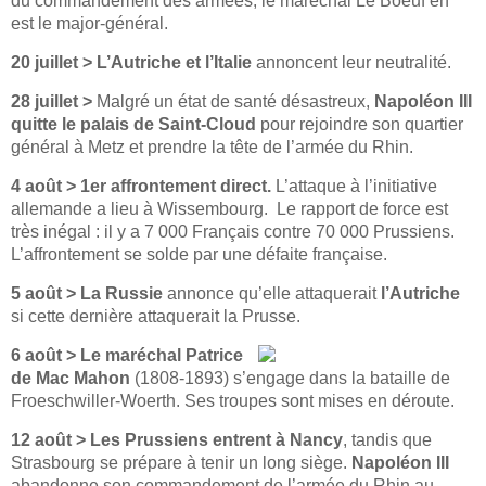
du commandement des armées, le maréchal Le Boeuf en
est le major-général.
20 juillet >
L’Autriche et l’Italie
annoncent leur neutralité.
28 juillet >
Malgré un état de santé désastreux,
Napoléon III
quitte le palais de Saint-Cloud
pour rejoindre son quartier
général à Metz et prendre la tête de l’armée du Rhin.
4 août > 1er affrontement direct.
L’attaque à l’initiative
allemande a lieu à Wissembourg. Le rapport de force est
très inégal : il y a 7 000 Français contre 70 000 Prussiens.
L’affrontement se solde par une défaite française.
5 août > La Russie
annonce qu’elle attaquerait
l’Autriche
si cette dernière attaquerait la Prusse.
6 août >
Le maréchal Patrice
de Mac Mahon
(1808-1893) s’engage dans la bataille de
Froeschwiller-Woerth. Ses troupes sont mises en déroute.
12 août >
Les Prussiens entrent à Nancy
, tandis que
Strasbourg se prépare à tenir un long siège.
Napoléon III
abandonne son commandement de l’armée du Rhin au