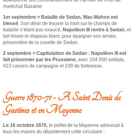
maréchal Bazaine
1er septembre > Bataille de Sedan, Mac-Mahon est
blessé
. Son désir de trouver la mort sur le champs de
bataille n’étant pas exaucé,
Napoléon III rentre à Sedan,
et
fait hisser le drapeau blanc pour épargner son armée,
prisonnière de la cuvette de Sedan.
2 septembre > Capitulation de Sedan :
Napoléon III est
fait prisonnier par les Prussiens
, avec 104 000 soldats,
413 canons de campagne et 139 de forteresse.
LIRE LA SUITE: LA GUERRE FRANCO-PRUSSIENNE DE 1870-1871
Guerre 1870-71 - A Saint Denis de
Gastines et en Mayenne
Le 16 octobre 1870,
le préfet de la Mayenne adressait à
tous les maires du département cette circulaire :