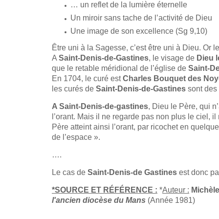
… un reflet de la lumière éternelle
Un miroir sans tache de l’activité de Dieu
Une image de son excellence (Sg 9,10)
Être uni à la Sagesse, c’est être uni à Dieu. Or 
A
Saint-Denis-de-Gastines
, le visage de
Dieu l
que le retable méridional de l’église de
Saint-D
En 1704, le curé est
Charles Bouquet des Noy
les curés de
Saint-Denis-de-Gastines
sont des 
A Saint-Denis-de-gastines
, Dieu le Père, qui 
l’orant. Mais il ne regarde pas non plus le ciel,
Père atteint ainsi l’orant, par ricochet en quelqu
de l’espace ».
….
Le cas de
Saint-Denis-de Gastines
est donc par
*SOURCE ET RÉFÉRENCE :
*
Auteur :
Michèl
l'ancien diocèse du Mans
(Année 1981)