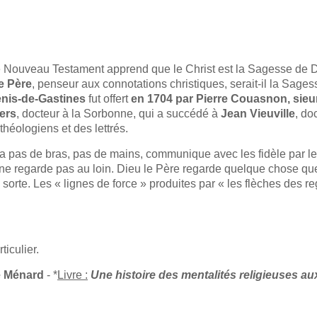
le Nouveau Testament apprend que le Christ est la Sagesse de Die
e Père
, penseur aux connotations christiques, serait-il la Sage
enis-de-Gastines
fut offert
en 1704 par Pierre Couasnon, sieur
ers
, docteur à la Sorbonne, qui a succédé à
Jean Vieuville
, do
théologiens et des lettrés.
n’a pas de bras, pas de mains, communique avec les fidèle par l
 il ne regarde pas au loin. Dieu le Père regarde quelque chose que
e sorte. Les « lignes de force » produites par « les flèches des r
ticulier.
e Ménard
- *
Livre :
Une histoire des mentalités religieuses aux 