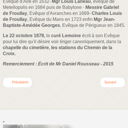
Evêque d'Aire en 1632-
Mgr Louis Lanéau
, évêque de
Metellopolis en 1684 puis de Babylone -
Messire Gabriel
de Froullay
, Evêque d'Avranches en 1669-
Charles Louis
de Froullay
, Evêque du Mans en 1723 enfin
Mgr Jean-
Baptiste-Amédée Georges
, Evêque de Périgueux en 1845.
Le 22 octobre 1878,
le
curé Lemoine
écrit à son Evêque
pour lui dire qu'il désire voir ériger canoniquement, dans la
chapelle du cimetière, les stations du Chemin de la
Croix.
Remerciement : Écrit de Mr Daniel Rousseau - 2015
Précédent
Suivant