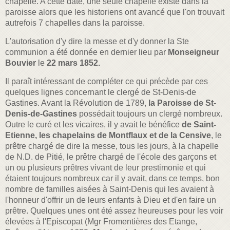
chapelle. A cette date, une seule chapelle existe dans la
paroisse alors que les historiens ont avancé que l'on trouvait
autrefois 7 chapelles dans la paroisse.
L'autorisation d'y dire la messe et d'y donner la Ste
communion a été donnée en dernier lieu par
Monseigneur
Bouvier
le
22 mars 1852.
Il paraît intéressant de compléter ce qui précède par ces
quelques lignes concernant le clergé de St-Denis-de
Gastines. Avant la Révolution de 1789,
la Paroisse de St-
Denis-de-Gastines
possédait toujours un clergé nombreux.
Outre le curé et les vicaires, il y avait le bénéfice
de Saint-
Etienne, les chapelains de Montflaux et de la Censive
, le
prêtre chargé de dire la messe, tous les jours, à la chapelle
de N.D. de Pitié, le prêtre chargé de l'école des garçons et
un ou plusieurs prêtres vivant de leur prestimonie et qui
étaient toujours nombreux car il y avait, dans ce temps, bon
nombre de familles aisées à Saint-Denis qui les avaient à
l'honneur d'offrir un de leurs enfants à Dieu et d'en faire un
prêtre. Quelques unes ont été assez heureuses pour les voir
élevées à l'Episcopat (Mgr Fromentières des Etange,