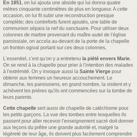
En 1851
, on lui ajouta une abside qui lui donna quatre
mètres cinquante centimètres de plus en longueur. A cette
occasion, on lui fit subir une reconstruction presque
complète; des contreforts furent ajoutés, une table de
communion sépara la nef du sanctuaire. Pour utiliser deux
colonnes de marbre provenant du maître-autel de l'église
paroissiale, on accola au-devant de la porte de la chapelle
un fronton ogival portant sur ces deux colonnes.
L'essentiel, c'est qu'on y a entretenu
la piété envers Marie
.
On se rend à la chapelle pour prier à l'intention des malades
à l'extrémité. On y invoque aussi la
Sainte Vierge
pour
obtenir aux femmes un heureux accouchement. Le
dimanche, les paroissiens, en grand nombre, la visitent et y
achèvent les prières qu'ils ont commencées sur la tombe de
leurs parents.
Cette chapelle
sert aussi de chapelle de catéchisme pour
les petits garçons. La vue des tombes entre lesquelles ils
passent pour aller recevoir l'enseignement sacré doit donner
aux leçons du prêtre une grande autorité et, malgré la
légèreté de leur âge, ils doivent plus facilement comprendre