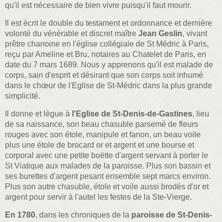
qu'il est nécessaire de bien vivre puisqu'il faut mourir.
Il est écrit le double du testament et ordonnance et dernière
volonté du vénérable et discret maître
Jean Geslin
, vivant
prêtre chanoine en l'église collégiale de St Médric à Paris,
reçu par Ameline et Bru, notaires au Chatelet de Paris, en
date du 7 mars 1689. Nous y apprenons qu'il est malade de
corps, sain d'esprit et désirant que son corps soit inhumé
dans le chœur de l'Eglise de St-Médric dans la plus grande
simplicité.
Il donne et lègue à
l'Eglise de St-Denis-de-Gastines
, lieu
de sa naissance, son beau chasuble parsemé de fleurs
rouges avec son étole, manipule et fanon, un beau voile
plus une étole de brocard or et argent et une bourse et
corporal avec une petite boëtte d'argent servant à porter le
St Viatique aux malades de la paroisse. Plus son bassin et
ses burettes d'argent pesant ensemble sept marcs environ.
Plus son autre chasuble, étole et voile aussi brodés d'or et
argent pour servir à l'autel les festes de la Ste-Vierge.
En 1780
, dans les chroniques de la
paroisse de St-Denis-