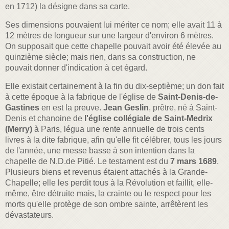
en 1712) la désigne dans sa carte.
Ses dimensions pouvaient lui mériter ce nom; elle avait 11 à
12 mètres de longueur sur une largeur d'environ 6 mètres.
On supposait que cette chapelle pouvait avoir été élevée au
quinzième siècle; mais rien, dans sa construction, ne
pouvait donner d'indication à cet égard.
Elle existait certainement à la fin du dix-septième; un don fait
à cette époque à la fabrique de l'église de
Saint-Denis-de-
Gastines
en est la preuve.
Jean Geslin
, prêtre, né à Saint-
Denis et chanoine de
l'église collégiale de Saint-Medrix
(Merry)
à Paris, légua une rente annuelle de trois cents
livres à la dite fabrique, afin qu'elle fit célébrer, tous les jours
de l'année, une messe basse à son intention dans la
chapelle de N.D.de Pitié. Le testament est du
7 mars 1689
.
Plusieurs biens et revenus étaient attachés à la Grande-
Chapelle; elle les perdit tous à la Révolution et faillit, elle-
même, être détruite mais, la crainte ou le respect pour les
morts qu'elle protège de son ombre sainte, arrêtèrent les
dévastateurs.