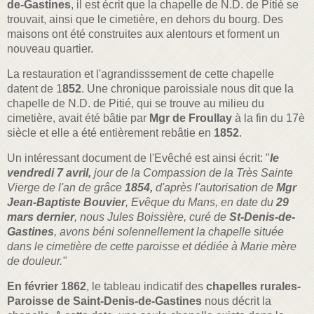
de-Gastines
, il est écrit que la chapelle de N.D. de Pitié se
trouvait, ainsi que le cimetière, en dehors du bourg. Des
maisons ont été construites aux alentours et forment un
nouveau quartier.
La restauration et l'agrandisssement de cette chapelle
datent de 1
852
. Une chronique paroissiale nous dit que la
chapelle de N.D. de Pitié, qui se trouve au milieu du
cimetière, avait été bâtie par
Mgr de Froullay
à la fin du 17è
siècle et elle a été entièrement rebâtie en
1852
.
Un intéressant document de l'Evêché est ainsi écrit: "
le
vendredi 7 avril,
jour de la Compassion de la Très Sainte
Vierge de l'an de grâce
1854,
d'après l'autorisation de
Mgr
Jean-Baptiste Bouvier
, Evêque du Mans, en date du
29
mars dernier
, nous Jules Boissière, curé de
St-Denis-de-
Gastines
, avons béni solennellement la chapelle située
dans le cimetière de cette paroisse et dédiée à Marie mère
de douleur."
En février 1862
, le tableau indicatif des
chapelles rurales-
Paroisse de Saint-Denis-de-Gastines
nous décrit la