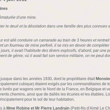
ines
rématurée d'une mine.
eter le deuil et la désolation dans une famille des plus connues
neur est allé conduire un camarade au train de 3 heures et rentrait
voyant un fourreau de mine perforé, il se mis en devoir de compléte
s jours, il avait l'habitude des divers explosifs, d'abord, par une
t de génie, où il avait fait son service militaire, on ne peut 
jusque dans les années 1930, dont le propriétaire était
Monsie
ncipalement cubique) étaient exigés par les commanditaires de t
tre livrés par wagons vers le Nord de la France, en Belgique et 
ents chemins, ainsi que de dallés les écuries et les étables. Lors
rincipalement pour le sol de leur habitation.
ts à
Mme Robine et Mr Pierre Landrain
(Petit-fils d'Aimé Le C