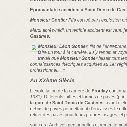
Epouvantable accident à Saint Denis de Gast
Monsieur Gontier Fils
est tué par l'explosion p
Mardi après-midi, un terrible accident est venu j
Gastines.
Monsieur Léon Gontier
, fils de l'entrepre
faire un tour à la carrière. Il s'y rendit, et 
travail que
Monsieur Gontier
faisait tous le
connaissances théoriques acquises au 1er régimen
professionnel.... »
Au XXème Siècle
L'exploitation de la carrière de
Froulay
continua 
1931)
.
Différents tailles et formes de pavés (pri
la gare de Saint Denis de Gastines
, avant d'ê
débris de pavés permettaient d'encaissés le différ
retirer des pavés pour leurs propres usages, et p
sources :
Archives personnelles et remerciemen