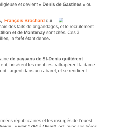
eligieuse et devient
« Denis de Gastines »
ou
s,
François Brochard
qui
ais des faits de brigandages, et le recrutement
tillon et de Montenay
sont cités. Ces 3
lles, la forêt étant dense.
taine
de paysans de St-Denis quittèrent
lèrent, brisèrent les meubles, rattrapèrent la dame
rent l’argent dans un cabaret, et se rendirent
rmées républicaines et les insurgés de l’ouest
vin - juillet 1794 à Olivet)
, est, avec ses frères