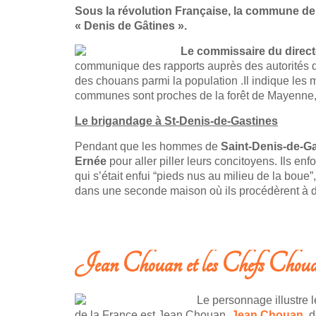
Sous la révolution Française, la commune de
« Denis de Gâtines ».
Le commissaire du direct
communique des rapports auprès des autorités de 
des chouans parmi la population .Il indique le
communes sont proches de la forêt de Mayenne
Le brigandage à St-Denis-de-Gastines
Pendant que les hommes de
Saint-Denis-de-G
Ernée
pour aller piller leurs concitoyens. Ils e
qui s’était enfui “pieds nus au milieu de la boue”,
dans une seconde maison où ils procédèrent à d’
LIRE LA SUITE: LES CHOUANS À DENIS DE GASTINES EN 
Jean Chouan et les Chefs Chou
Le personnage illustre 
de la France est Jean Chouan.
Jean Chouan
,
d