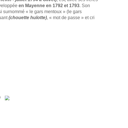
développée
en Mayenne en 1792 et 1793
. Son
ssi surnommé « le gars mentoux » (le gars
huant
(chouette hulotte)
, « mot de passe » et cri
l