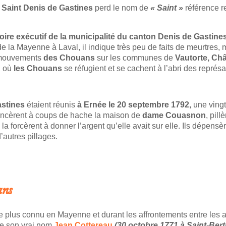
 Saint Denis de Gastines
perd le nom de
« Saint »
référence r
oire exécutif de la municipalité du canton Denis de Gastine
la Mayenne à Laval, il indique très peu de faits de meurtres, m
s mouvements
des Chouans
sur les communes de
Vautorte, Châ
, où
les Chouans
se réfugient et se cachent à l’abri des représai
astines
étaient réunis
à Ernée le 20 septembre 1792,
une ving
nfoncèrent à coups de hache la maison de
dame Couasnon
, pil
 la forcèrent à donner l’argent qu’elle avait sur elle. Ils dépensè
autres pillages.
MAYENNE
ans
le plus connu en Mayenne et durant les affrontements entre les a
e son vrai nom
Jean Cottereau
(30 octobre 1771 à Saint-Berthe