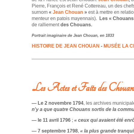
Pierre, François et René Cottereau, un des chefs 
surnom
«
Jean Chouan
»
est à mettre en relati
menteur en patois mayennais).
Les « Chouans
de ralliement
des Chouans.
Portrait imaginaire de Jean Chouan, en 1833
HISTOIRE DE JEAN CHOUAN
-
MUSÉE LA C
______________________________________
LIRE LA SUITE: JEAN CHOUAN ET LES CHEFS CHOUANS
Les Actes et Faits des Chouan
— Le 2 novembre 1794
, les archives municipa
n'y a que quatre Chouans sortis de la commu
— le 11 avril 1796
;
« ceux qui avaient été enrô
— 7 septembre 1798
,
« la plus grande tranqu