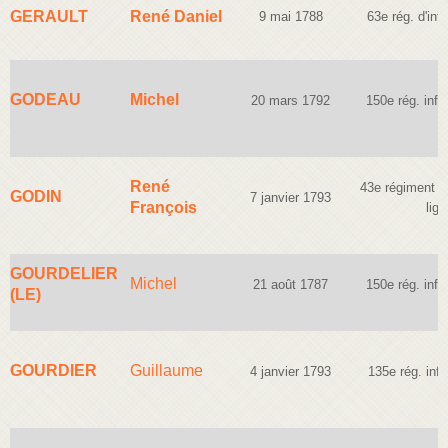
GERAULT
René Daniel
9 mai 1788
63e rég. d'infa
GODEAU
Michel
20 mars 1792
150e rég. infan
René
43e régiment d'
GODIN
7 janvier 1793
François
lign
GOURDELIER
Michel
21 août 1787
150e rég. infan
(LE)
GOURDIER
Guillaume
4 janvier 1793
135e rég. infa