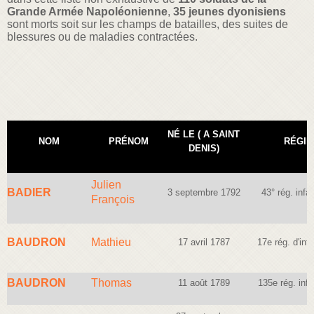
Grande Armée Napoléonienne
,
35 jeunes dyonisiens
sont morts soit sur les champs de batailles, des suites de
blessures ou de maladies contractées.
NÉ LE ( A SAINT
NOM
PRÉNOM
RÉGI
DENIS)
Julien
BADIER
3 septembre 1792
43° rég. infan
François
BAUDRON
Mathieu
17 avril 1787
17e rég. d'infa
BAUDRON
Thomas
11 août 1789
135e rég. infa