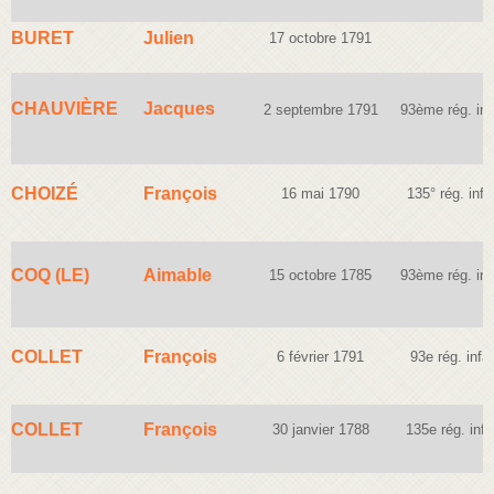
BURET
Julien
17 octobre 1791
CHAUVIÈRE
Jacques
2 septembre 1791
93ème rég. inf
CHOIZÉ
François
16 mai 1790
135° rég. infa
COQ (LE)
Aimable
15 octobre 1785
93ème rég. inf
COLLET
François
6 février 1791
93e rég. infan
COLLET
François
30 janvier 1788
135e rég. infa