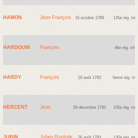
HAMON
Jean François
15 octobre 1789
135e rég. infa
HARDOUIN
François
46e rég. infan
HARDY
François
18 août 1782
5eme rég. infa
HERCENT
Jean
29 décembre 1793
135e rég. infa
JUBIN
Julien Baptiste
26 août 1793
135e rég. infa