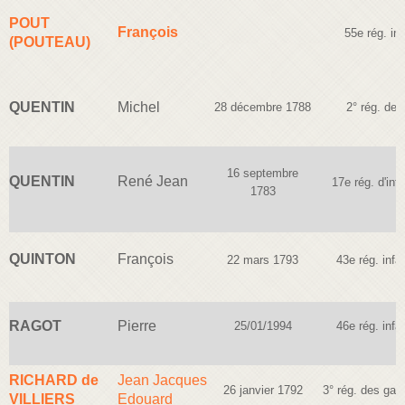
POUT
François
55e rég. inf
(POUTEAU)
QUENTIN
Michel
28 décembre 1788
2° rég. de
16 septembre
QUENTIN
René Jean
17e rég. d'infa
1783
QUINTON
François
22 mars 1793
43e rég. infan
RAGOT
Pierre
25/01/1994
46e rég. infan
RICHARD de
Jean Jacques
26 janvier 1792
3° rég. des gar
VILLIERS
Edouard