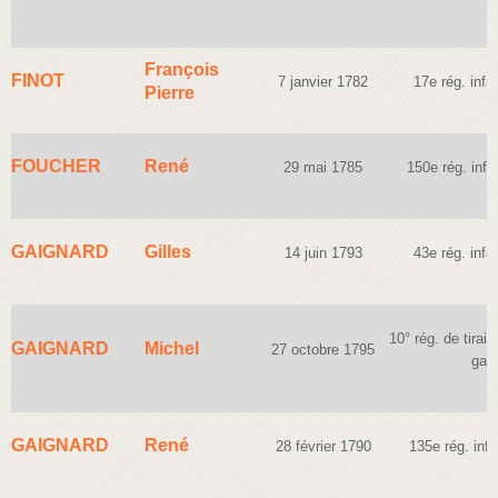
François
FINOT
7 janvier 1782
17e rég. infan
Pierre
FOUCHER
René
29 mai 1785
150e rég. infan
GAIGNARD
Gilles
14 juin 1793
43e rég. infan
10° rég. de tirail
GAIGNARD
Michel
27 octobre 1795
gar
GAIGNARD
René
28 février 1790
135e rég. infa