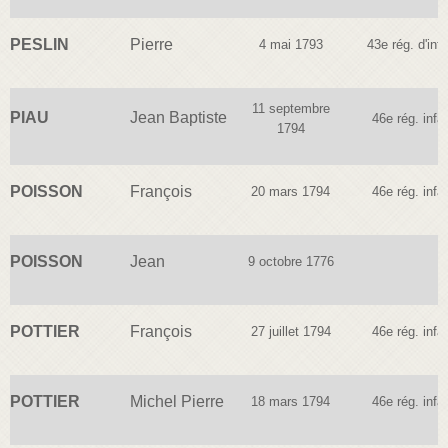
PESLIN
Pierre
4 mai 1793
43e rég. d'infa
11 septembre
PIAU
Jean Baptiste
46e rég. infan
1794
POISSON
François
20 mars 1794
46e rég. infan
POISSON
Jean
9 octobre 1776
POTTIER
François
27 juillet 1794
46e rég. infan
POTTIER
Michel Pierre
18 mars 1794
46e rég. infan