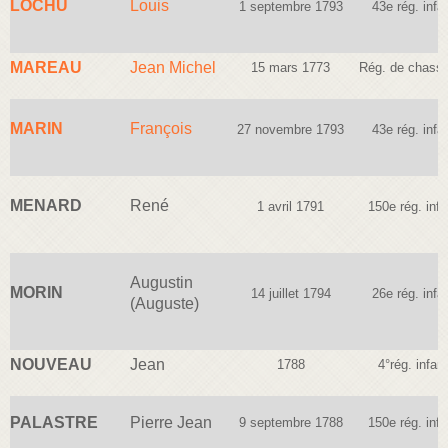
LOCHU
Louis
1 septembre 1793
43e rég. infan
MAREAU
Jean Michel
15 mars 1773
Rég. de chasse
MARIN
François
27 novembre 1793
43e rég. infan
MENARD
René
1 avril 1791
150e rég. infa
Augustin
MORIN
14 juillet 1794
26e rég. infan
(Auguste)
NOUVEAU
Jean
1788
4°rég. infant
PALASTRE
Pierre Jean
9 septembre 1788
150e rég. infa