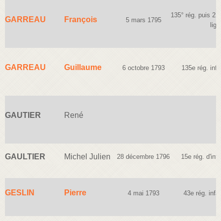
135° rég. puis 21°
GARREAU
François
5 mars 1795
lign
GARREAU
Guillaume
6 octobre 1793
135e rég. infa
GAUTIER
René
GAULTIER
Michel Julien
28 décembre 1796
15e rég. d'infa
GESLIN
Pierre
4 mai 1793
43e rég. infan