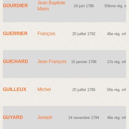
Jean Baptiste
GOURDIER
24 juin 1786
93ème rég. inf
Marin
GUERRIER
François
20 juillet 1792
46e rég. infan
GUICHARD
Jean François
15 janvier 1786
17e rég. infan
GUILLEUX
Michel
20 juillet 1785
50e rég. infan
GUYARD
Joseph
14 novembre 1794
46e rég. infan