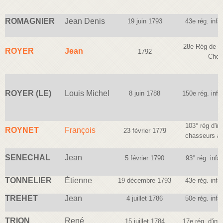
ROMAGNIER
Jean Denis
19 juin 1793
43e rég. infan
28e Rég de C
ROYER
Jean
1792
Chev
ROYER (LE)
Louis Michel
8 juin 1788
150e rég. infan
103° rég d'inf
ROYNET
François
23 février 1779
chasseurs à 
SENECHAL
Jean
5 février 1790
93° rég. infan
TONNELIER
Étienne
19 décembre 1793
43e rég. infan
TREHET
Jean
4 juillet 1786
50e rég. infan
TRION
René
15 juillet 1784
17e rég. d'infa