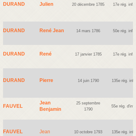
DURAND
Julien
20 décembre 1785
17e rég. infan
DURAND
René Jean
14 mars 1786
50e rég. infan
DURAND
René
17 janvier 1785
17e rég. infan
DURAND
Pierre
14 juin 1790
135e rég. infa
Jean
25 septembre
FAUVEL
55e rég. d'infa
Benjamin
1790
FAUVEL
Jean
10 octobre 1793
135e rég. infa