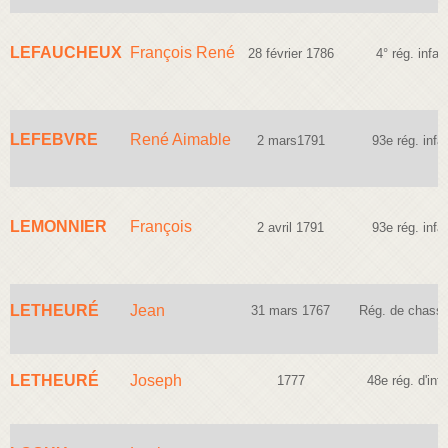
LEFAUCHEUX
François René
28 février 1786
4° rég. infan
LEFEBVRE
René Aimable
2 mars1791
93e rég. infan
LEMONNIER
François
2 avril 1791
93e rég. infan
LETHEURÉ
Jean
31 mars 1767
Rég. de chasse
LETHEURÉ
Joseph
1777
48e rég. d'infa