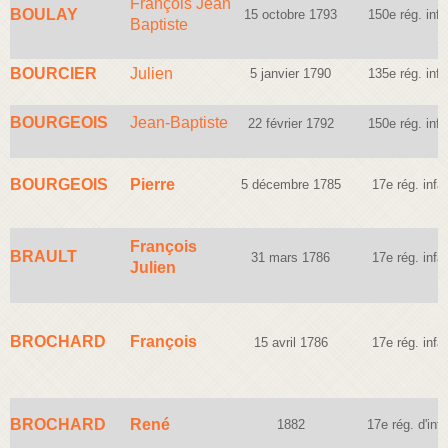
François Jean
BOULAY
15 octobre 1793
150e rég. infa
Baptiste
BOURCIER
Julien
5 janvier 1790
135e rég. infa
BOURGEOIS
Jean-Baptiste
22 février 1792
150e rég. infa
BOURGEOIS
Pierre
5 décembre 1785
17e rég. infan
François
BRAULT
31 mars 1786
17e rég. infan
Julien
BROCHARD
François
15 avril 1786
17e rég. infan
BROCHARD
René
1882
17e rég. d'infa