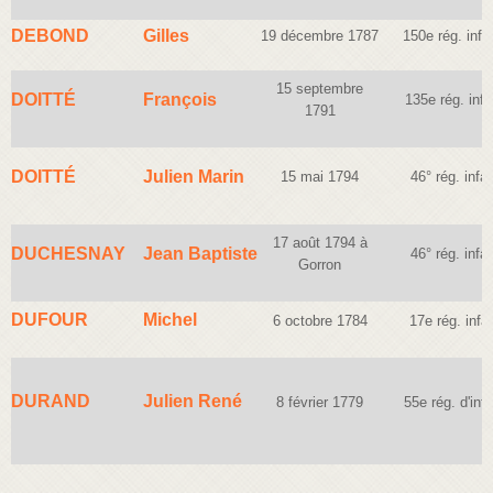
DEBOND
Gilles
19 décembre 1787
150e rég. infan
15 septembre
DOITTÉ
François
135e rég. infa
1791
DOITTÉ
Julien Marin
15 mai 1794
46° rég. infan
17 août 1794
à
DUCHESNAY
Jean Baptiste
46° rég. infan
Gorron
DUFOUR
Michel
6 octobre 1784
17e rég. infan
DURAND
Julien René
8 février 1779
55e rég. d'infa