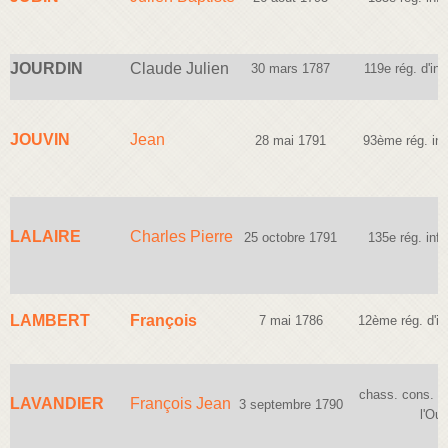
JOURDIN
Claude Julien
30 mars 1787
119e rég. d'inf
JOUVIN
Jean
28 mai 1791
93ème rég. inf
LALAIRE
Charles Pierre
25 octobre 1791
135e rég. infa
LAMBERT
François
7 mai 1786
12ème rég. d'inf
chass. cons. d
LAVANDIER
François Jean
3 septembre 1790
l'Ou