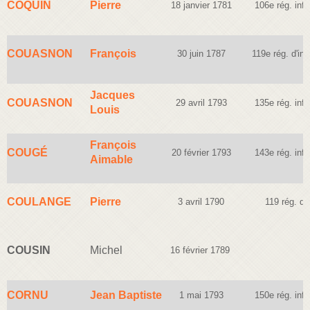
COQUIN
Pierre
18 janvier 1781
106e rég. infa
COUASNON
François
30 juin 1787
119e rég. d'inf
Jacques
COUASNON
29 avril 1793
135e rég. infa
Louis
François
COUGÉ
20 février 1793
143e rég. infa
Aimable
COULANGE
Pierre
3 avril 1790
119 rég. d'I
COUSIN
Michel
16 février 1789
CORNU
Jean Baptiste
1 mai 1793
150e rég. infa