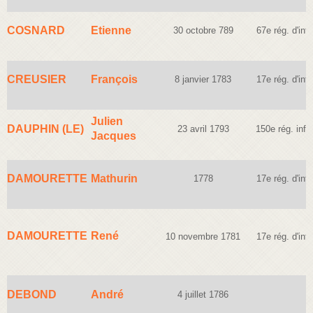
COSNARD
Etienne
30 octobre 789
67e rég. d'infa
CREUSIER
François
8 janvier 1783
17e rég. d'infa
Julien
DAUPHIN (LE)
23 avril 1793
150e rég. infan
Jacques
DAMOURETTE
Mathurin
1778
17e rég. d'infa
DAMOURETTE
René
10 novembre 1781
17e rég. d'infa
DEBOND
André
4 juillet 1786