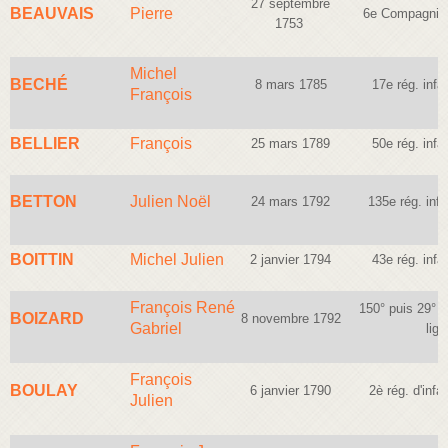
27 septembre
BEAUVAIS
Pierre
6e Compagnie
1753
Michel
BECHÉ
8 mars 1785
17e rég. infan
François
BELLIER
François
25 mars 1789
50e rég. infan
BETTON
Julien Noël
24 mars 1792
135e rég. infa
BOITTIN
Michel Julien
2 janvier 1794
43e rég. infan
François René
150° puis 29° ré
BOIZARD
8 novembre 1792
Gabriel
lign
François
BOULAY
6 janvier 1790
2è rég. d'infa
Julien