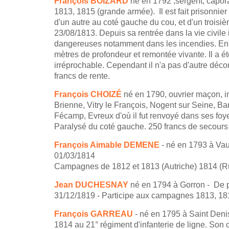
François BOIZARD
né en 1792 ,sergent, capora
1813, 1815 (grande armée). Il est fait prisonnie
d'un autre au coté gauche du cou, et d'un troisiè
23/08/1813. Depuis sa rentrée dans la vie civile
dangereuses notamment dans les incendies. En 1
mètres de profondeur et remontée vivante. Il a é
irréprochable. Cependant il n'a pas d'autre déco
francs de rente.
François CHOIZÉ
né en 1790, ouvrier maçon, in
Brienne, Vitry le François, Nogent sur Seine, Ba
Fécamp, Evreux d'où il fut renvoyé dans ses foy
Paralysé du coté gauche. 250 francs de secours 
François Aimable DEMENE
- né en 1793 à Vaut
01/03/1814
Campagnes de 1812 et 1813 (Autriche) 1814 (Rus
Jean DUCHESNAY
né en 1794 à Gorron - De pr
31/12/1819 - Participe aux campagnes 1813, 1814
François GARREAU
- né en 1795 à Saint Deni
1814 au 21° régiment d'infanterie de ligne. Son 