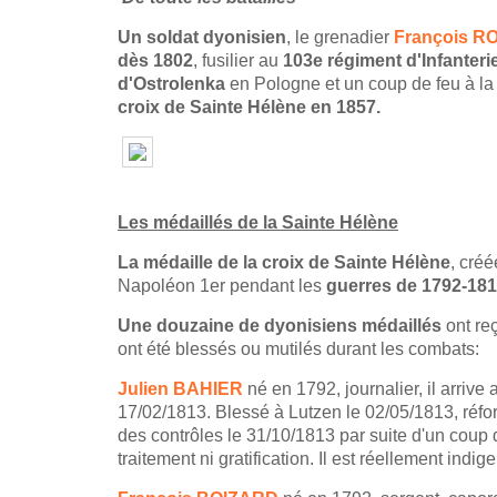
Un soldat dyonisien
, le grenadier
François R
dès 1802
, fusilier au
103e régiment d'Infanteri
d'Ostrolenka
en Pologne et un coup de feu à l
croix de Sainte Hélène en 1857.
Les médaillés de la Sainte Hélène
La médaille de la croix de Sainte Hélène
, cré
Napoléon 1er pendant les
guerres de 1792-181
Une douzaine de dyonisiens médaillés
ont re
ont été blessés ou mutilés durant les combats:
Julien BAHIER
né en 1792, journalier, il arrive
17/02/1813. Blessé à Lutzen le 02/05/1813, réform
des contrôles le 31/10/1813 par suite d'un coup d
traitement ni gratification. Il est réellement indi