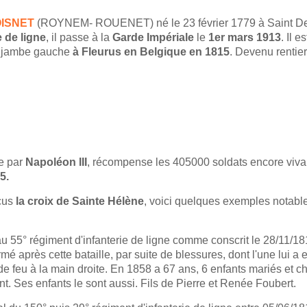
OISNET
(ROYNEM- ROUENET) né le 23 février 1779 à Saint Deni
e de ligne
, il passe à la
Garde Impériale
le
1er mars 1913
. Il 
a jambe gauche
à Fleurus en Belgique en 1815
. Devenu rentie
ée par
Napoléon III
, récompense les 405000 soldats encore viva
5.
çus
la croix de Sainte Hélène
, voici quelques exemples notabl
 au 55° régiment d'infanterie de ligne comme conscrit le 28/11/18
é après cette bataille, par suite de blessures, dont l'une lui a e
e feu à la main droite. En 1858 a 67 ans, 6 enfants mariés et cha
gent. Ses enfants le sont aussi. Fils de Pierre et Renée Foubert.