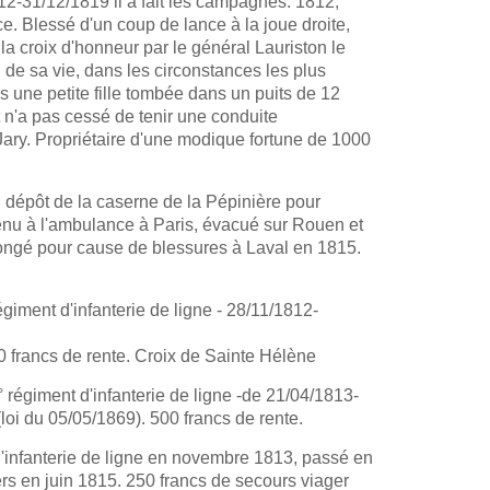
812-31/12/1819 il a fait les campagnes: 1812,
e. Blessé d'un coup de lance à la joue droite,
la croix d'honneur par le général Lauriston le
de sa vie, dans les circonstances les plus
une petite fille tombée dans un puits de 12
t n'a pas cessé de tenir une conduite
 Jary. Propriétaire d'une modique fortune de 1000
u dépôt de la caserne de la Pépinière pour
evenu à l'ambulance à Paris, évacué sur Rouen et
congé pour cause de blessures à Laval en 1815.
giment d'infanterie de ligne - 28/11/1812-
 francs de rente. Croix de Sainte Hélène
régiment d'infanterie de ligne -de 21/04/1813-
oi du 05/05/1869). 500 francs de rente.
'infanterie de ligne en novembre 1813, passé en
ers en juin 1815. 250 francs de secours viager