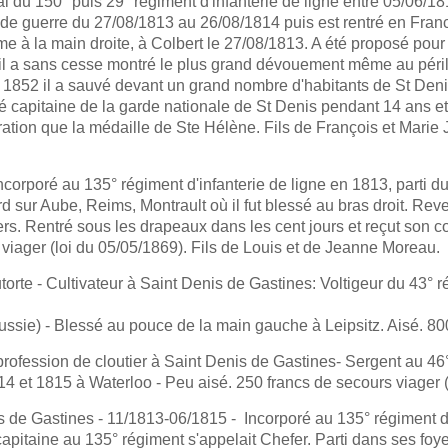
l du 150° puis 29° régiment d'infanterie de ligne entre 05/06/1
r de guerre du 27/08/1813 au 26/08/1814 puis est rentré en Franc
me à la main droite, à Colbert le 27/08/1813. A été proposé pour 
 il a sans cesse montré le plus grand dévouement même au péril 
852 il a sauvé devant un grand nombre d'habitants de St Denis 
té capitaine de la garde nationale de St Denis pendant 14 ans e
ration que la médaille de Ste Hélène. Fils de François et Marie
corporé au 135° régiment d'infanterie de ligne en 1813, parti d
rd sur Aube, Reims, Montrault où il fut blessé au bras droit. R
ers. Rentré sous les drapeaux dans les cent jours et reçut son 
viager (loi du 05/05/1869). Fils de Louis et de Jeanne Moreau.
orte - Cultivateur à Saint Denis de Gastines: Voltigeur du 43° ré
sie) - Blessé au pouce de la main gauche à Leipsitz. Aisé. 800
ofession de cloutier à Saint Denis de Gastines- Sergent au 46° 
 et 1815 à Waterloo - Peu aisé. 250 francs de secours viager (l
s de Gastines - 11/1813-06/1815 - Incorporé au 135° régiment d
capitaine au 135° régiment s'appelait Chefer. Parti dans ses foy